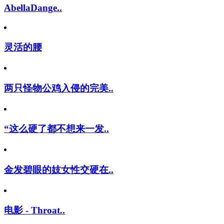
AbellaDange..
灵活的腰
两只怪物公鸡入侵的完美..
“这么硬了都不想来一发..
金发碧眼的妓女性交硬在..
电影 - Throat..